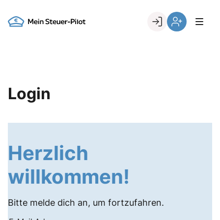
Skip
to
Go to landing page.
content
Login
Register
Login
Herzlich
willkommen!
Bitte melde dich an, um fortzufahren.