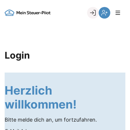
Skip
to
Go to landing page.
content
Login
Register
Login
Herzlich
willkommen!
Bitte melde dich an, um fortzufahren.