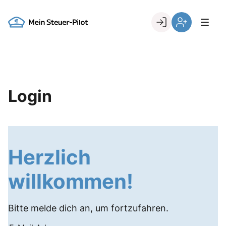
Skip
to
Go to landing page.
content
Login
Register
Login
Herzlich
willkommen!
Bitte melde dich an, um fortzufahren.