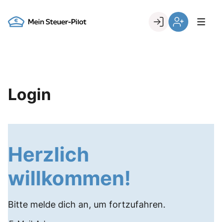
Skip
to
Go to landing page.
content
Login
Register
Login
Herzlich
willkommen!
Bitte melde dich an, um fortzufahren.