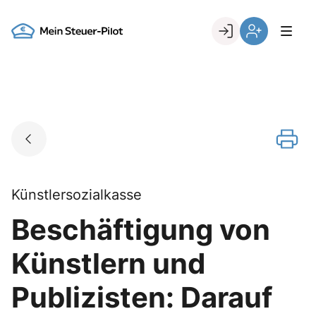
Skip
to
Go to landing page.
content
Login
Register
Künstlersozialkasse
Beschäftigung von
Künstlern und
Publizisten: Darauf