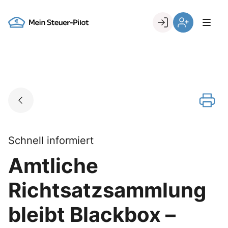
Skip
to
Go to landing page.
content
Login
Register
Schnell informiert
Amtliche
Richtsatzsammlung
bleibt Blackbox –