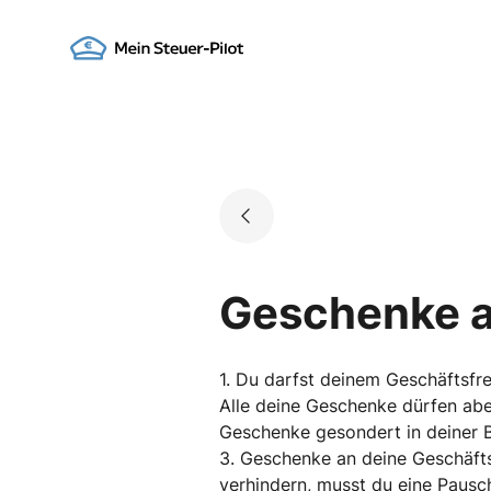
Skip
to
Go to landing page.
content
Geschenke a
1. Du darfst deinem Geschäftsf
Alle deine Geschenke dürfen abe
Geschenke gesondert in deiner 
3. Geschenke an deine Geschäfts
verhindern, musst du eine Paus