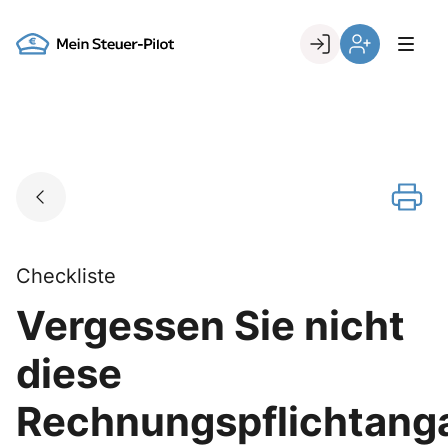
Skip
to
Go to landing page.
content
Login
Register
Checkliste
Vergessen Sie nicht
diese
Rechnungspflichtang