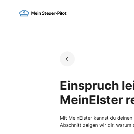
Skip
to
Go to landing page.
content
Einspruch le
MeinElster r
Mit MeinElster kannst du deinen 
Abschnitt zeigen wir dir, warum