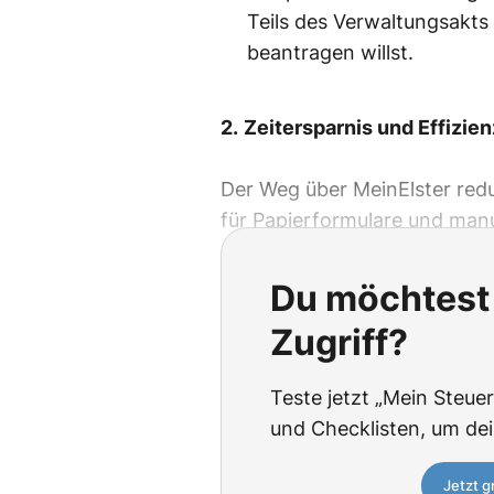
Teils des Verwaltungsakts
beantragen willst.
2.
Zeitersparnis und Effizien
Der Weg über MeinElster red
für Papierformulare und manu
Du möchtest 
Zugriff?
Teste jetzt „Mein Steuer
und Checklisten, um de
Jetzt g