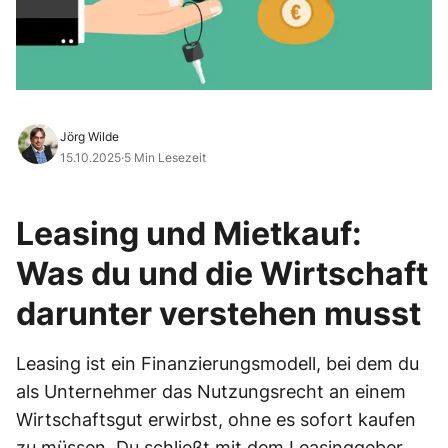
Jörg Wilde
15.10.2025
·
5 Min Lesezeit
Leasing und Mietkauf:
Was du und die Wirtschaft
darunter verstehen musst
Leasing ist ein Finanzierungsmodell, bei dem du
als Unternehmer das Nutzungsrecht an einem
Wirtschaftsgut erwirbst, ohne es sofort kaufen
zu müssen. Du schließt mit dem Leasinggeber