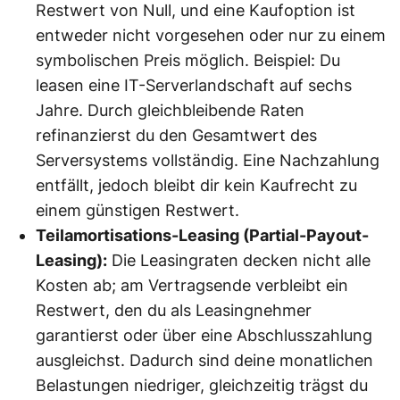
Restwert von Null, und eine Kaufoption ist
entweder nicht vorgesehen oder nur zu einem
symbolischen Preis möglich. Beispiel: Du
leasen eine IT-Serverlandschaft auf sechs
Jahre. Durch gleichbleibende Raten
refinanzierst du den Gesamtwert des
Serversystems vollständig. Eine Nachzahlung
entfällt, jedoch bleibt dir kein Kaufrecht zu
einem günstigen Restwert.
Teilamortisations-Leasing (Partial-Payout-
Leasing):
Die Leasingraten decken nicht alle
Kosten ab; am Vertragsende verbleibt ein
Restwert, den du als Leasingnehmer
garantierst oder über eine Abschlusszahlung
ausgleichst. Dadurch sind deine monatlichen
Belastungen niedriger, gleichzeitig trägst du