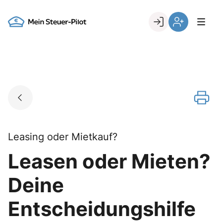
Skip
to
Go to landing page.
content
Login
Register
Leasing oder Mietkauf?
Leasen oder Mieten?
Deine
Entscheidungshilfe