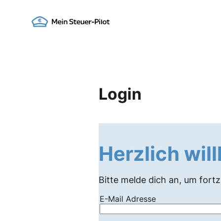
Skip
to
Go to landing page.
content
Login
Herzlich wi
Bitte melde dich an, um fort