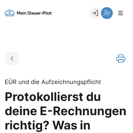
Skip
to
Go to landing page.
content
Login
Register
EÜR und die Aufzeichnungspflicht
Protokollierst du
deine E-Rechnungen
richtig? Was in