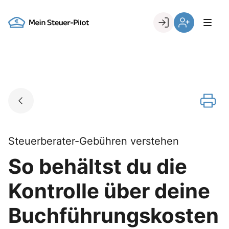
Skip
to
Go to landing page.
content
Login
Register
Steuerberater-Gebühren verstehen
So behältst du die
Kontrolle über deine
Buchführungskosten