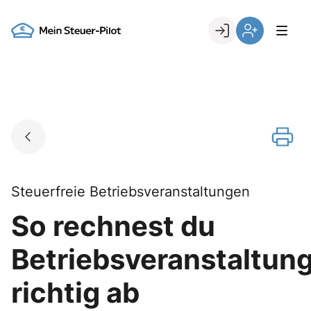
Skip
to
Go to landing page.
content
Login
Register
Steuerfreie Betriebsveranstaltungen
So rechnest du
Betriebsveranstaltun
richtig ab