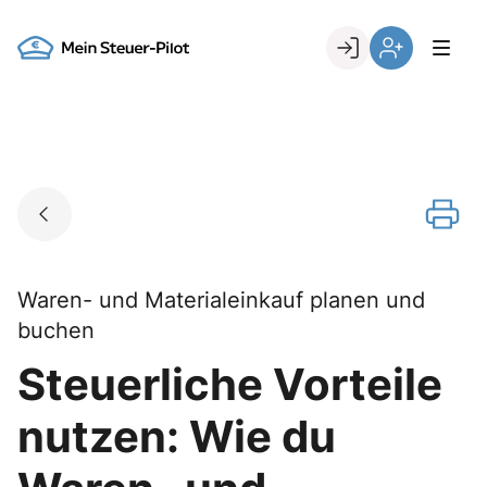
Skip
to
Go to landing page.
content
Login
Register
Waren- und Materialeinkauf planen und
buchen
Steuerliche Vorteile
nutzen: Wie du