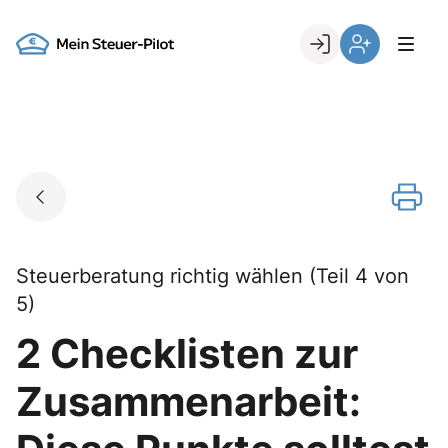
Skip
to
Go to landing page.
content
Login
Register
Steuerberatung richtig wählen (Teil 4 von
5)
2 Checklisten zur
Zusammenarbeit: