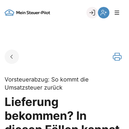
Skip
to
Go to landing page.
content
Login
Register
Vorsteuerabzug: So kommt die
Umsatzsteuer zurück
Lieferung
bekommen? In