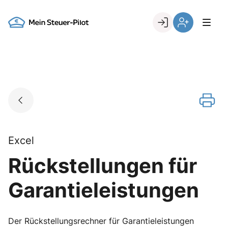
Skip
to
Go to landing page.
content
Login
Register
Excel
Rückstellungen für
Garantieleistungen
Der Rückstellungsrechner für Garantieleistungen