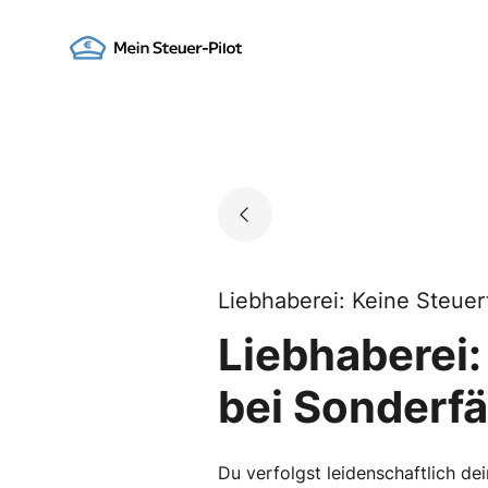
Skip
to
Go to landing page.
content
Liebhaberei: Keine Steuerfa
Liebhaberei
bei Sonderfäl
Du verfolgst leidenschaftlich de