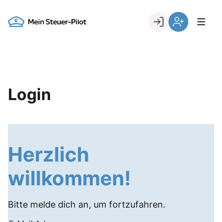
Skip
to
Go to landing page.
content
Login
Register
Login
Herzlich
willkommen!
Bitte melde dich an, um fortzufahren.