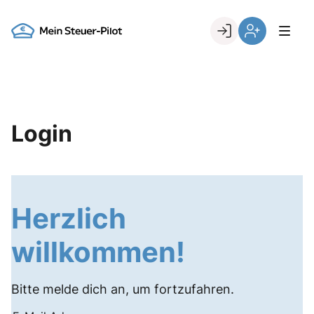
Skip
to
Go to landing page.
content
Login
Register
Login
Herzlich
willkommen!
Bitte melde dich an, um fortzufahren.