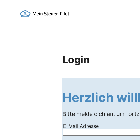
Skip
to
Go to landing page.
content
Login
Herzlich wi
Bitte melde dich an, um fort