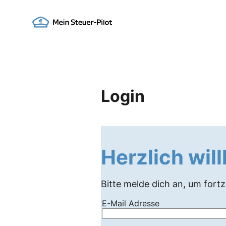
Skip
to
Go to landing page.
content
Login
Herzlich wi
Bitte melde dich an, um fort