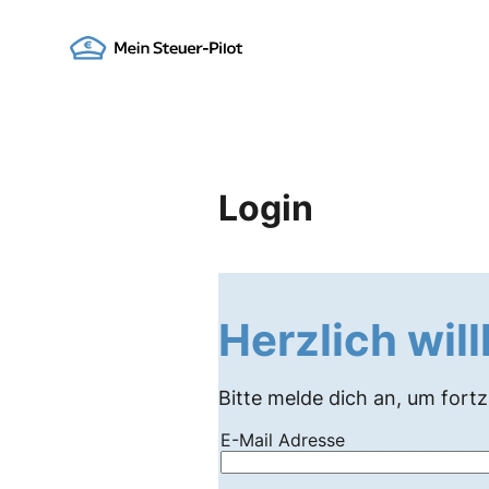
Skip
to
Go to landing page.
content
Login
Herzlich wi
Bitte melde dich an, um fort