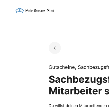
Skip
to
Go to landing page.
content
Gutscheine, Sachbezugsf
Sachbezugsf
Mitarbeiter 
Du willst deinen Mitarbeitenden e