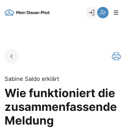
Skip
to
Go to landing page.
content
Login
Register
Sabine Saldo erklärt
Wie funktioniert die
zusammenfassende
Meldung