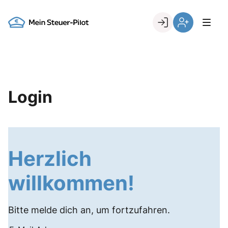
Skip
to
Go to landing page.
content
Login
Register
Login
Herzlich
willkommen!
Bitte melde dich an, um fortzufahren.