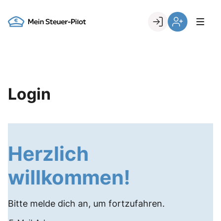
Skip
to
Go to landing page.
content
Login
Register
Login
Herzlich
willkommen!
Bitte melde dich an, um fortzufahren.