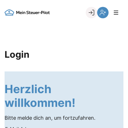
Skip
to
Go to landing page.
content
Login
Register
Login
Herzlich
willkommen!
Bitte melde dich an, um fortzufahren.