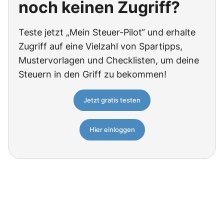
noch keinen Zugriff?
Teste jetzt „Mein Steuer-Pilot“ und erhalte
Zugriff auf eine Vielzahl von Spartipps,
Mustervorlagen und Checklisten, um deine
Steuern in den Griff zu bekommen!
Jetzt gratis testen
Hier einloggen