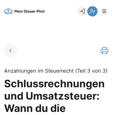
Skip
to
Go to landing page.
content
Login
Register
Anzahlungen im Steuerrecht (Teil 3 von 3)
Schlussrechnungen
und Umsatzsteuer:
Wann du die